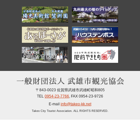
〒843-0023 佐賀県武雄市武雄町昭和805
TEL
0954-23-7766
, FAX
0954-23-9726
E-mail
info@takeo-kk.net
Takeo City Tourist Association. ALL RIGHTS RESERVED.