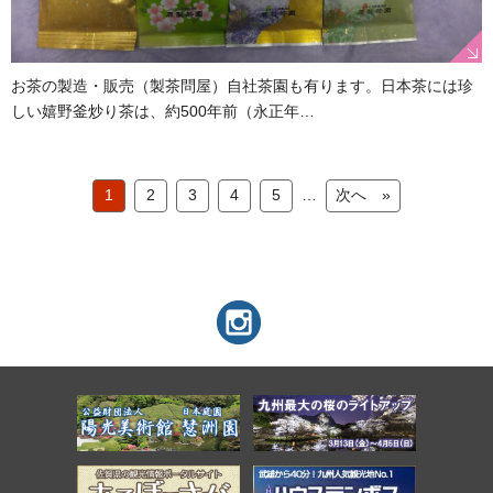
お茶の製造・販売（製茶問屋）自社茶園も有ります。日本茶には珍
しい嬉野釜炒り茶は、約500年前（永正年…
1
2
3
4
5
次へ »
…