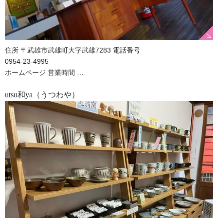
住所 〒武雄市武雄町大字武雄7283 電話番号
0954-23-4995
ホームページ 営業時間 …
utsu和ya（うつわや）