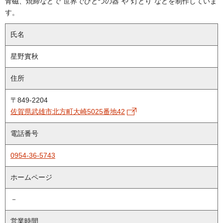
青磁、焼締などで"世界でひとつの器"や"灯とり"などを制作していま
す。
氏名
星野實秋
住所
〒849-2204
佐賀県武雄市北方町大崎5025番地42
電話番号
0954-36-5743
ホームページ
－
営業時間