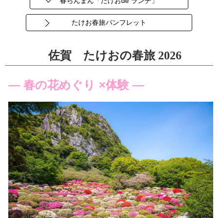
春らんまん「たけおde ランチ」
たけお春旅パンフレット
佐賀 たけおの春旅 2026
― 春の花めぐり ×体験 ―