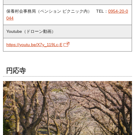
保養村会事務局（ペンション ピクニック内） TEL：
0954-20-0
044
Youtube（ドローン動画）
https://youtu.be/X7y_119Lc-E
円応寺