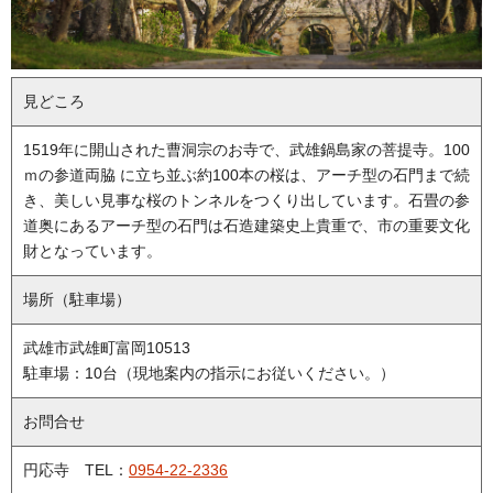
見どころ
1519年に開山された曹洞宗のお寺で、武雄鍋島家の菩提寺。100
ｍの参道両脇 に立ち並ぶ約100本の桜は、アーチ型の石門まで続
き、美しい見事な桜のトンネルをつくり出しています。石畳の参
道奥にあるアーチ型の石門は石造建築史上貴重で、市の重要文化
財となっています。
場所（駐車場）
武雄市武雄町富岡10513
駐車場：10台（現地案内の指示にお従いください。）
お問合せ
円応寺 TEL：
0954-22-2336