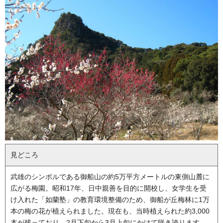
見どころ
武雄のシンボルである御船山の約5万平方メートルの東側山麓に
広がる梅園。昭和17年、日中親善を目的に開校し、女学生を受
け入れた「如蘭塾」の教育環境整備のため、御船が丘梅林に1万
本の梅の花が植えられました。現在も、当時植えられた約3,000
本が残っており、2月下旬から3月上旬にかけて咲き誇ります。