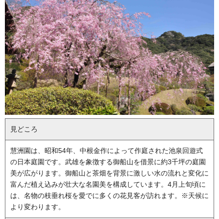
見どころ
慧洲園は、昭和54年、中根金作によって作庭された池泉回遊式
の日本庭園です。武雄を象徴する御船山を借景に約3千坪の庭園
美が広がります。御船山と茶畑を背景に激しい水の流れと変化に
富んだ植え込みが壮大な名園美を構成しています。4月上旬頃に
は、名物の枝垂れ桜を愛でに多くの花見客が訪れます。※天候に
より変わります。