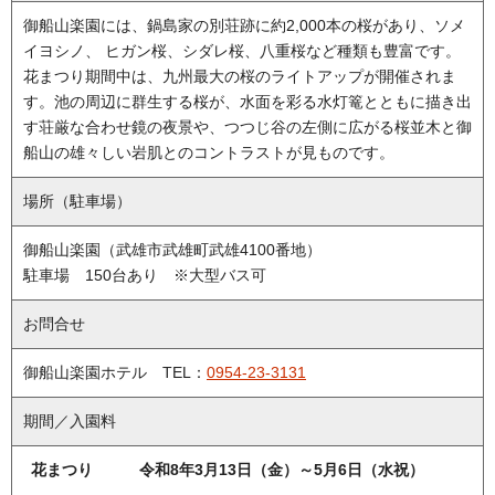
御船山楽園には、鍋島家の別荘跡に約2,000本の桜があり、ソメ
イヨシノ、 ヒガン桜、シダレ桜、八重桜など種類も豊富です。
花まつり期間中は、九州最大の桜のライトアップが開催されま
す。池の周辺に群生する桜が、水面を彩る水灯篭とともに描き出
す荘厳な合わせ鏡の夜景や、つつじ谷の左側に広がる桜並木と御
船山の雄々しい岩肌とのコントラストが見ものです。
場所（駐車場）
御船山楽園（武雄市武雄町武雄4100番地）
駐車場 150台あり ※大型バス可
お問合せ
御船山楽園ホテル TEL：
0954-23-3131
期間／入園料
花まつり 令和8年3月13日（金）～
5月6日（水祝）