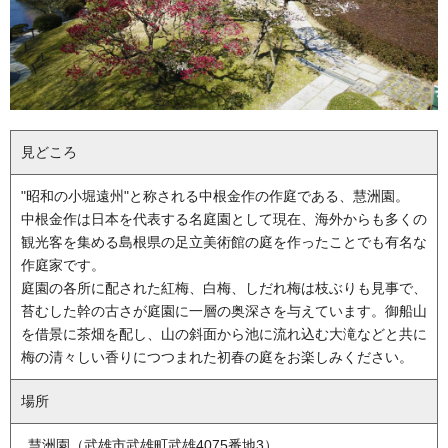
見どころ
"昭和の小堀遠州"と称される中根金作の作庭である、慧洲園。
中根金作は日本を代表する名庭園として現在、海外からも多くの
観光客を集める島根県の足立美術館の庭を作ったことでも有名な
作庭家です。
庭園の各所に配された紅梅、白梅、しだれ梅は枝ぶりも見事で、
苔むした幹の古さが庭園に一層の奥深さを与えています。御船山
を借景に茶畑を配し、山の斜面から池に流れ込む大滝などと共に
梅の清々しい香りにつつまれた初春の庭をお楽しみください。
場所
慧洲園（武雄市武雄町武雄4075番地3）