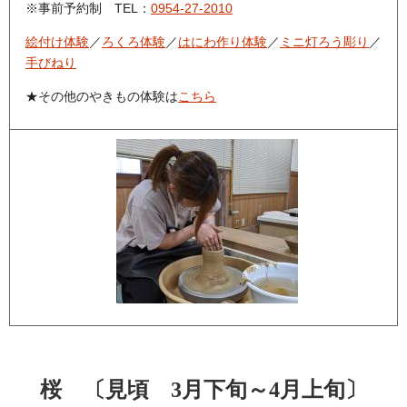
※事前予約制
TEL：
0954-27-2010
絵付け体験
／
ろくろ体験
／
はにわ作り体験
／
ミニ灯ろう彫り
／
手びねり
★その他のやきもの体験は
こちら
桜
〔見頃 3月下旬～4月上旬〕