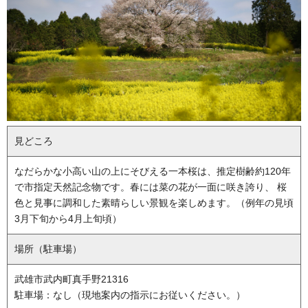
見どころ
なだらかな小高い山の上にそびえる一本桜は、推定樹齢約120年
で市指定天然記念物です。春には菜の花が一面に咲き誇り、 桜
色と見事に調和した素晴らしい景観を楽しめます。（例年の見頃
3月下旬から
4月上旬
頃）
場所（駐車場）
武雄市武内町真手野21316
駐車場：なし（現地案内の指示にお従いください。）