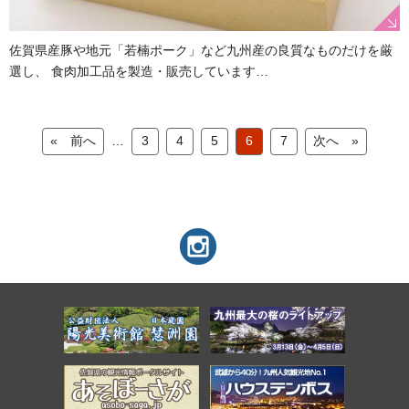
佐賀県産豚や地元「若楠ポーク」など九州産の良質なものだけを厳
選し、 食肉加工品を製造・販売しています…
« 前へ
3
4
5
6
7
次へ »
…