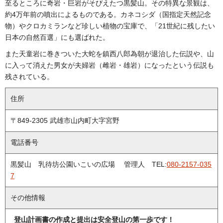
至るところに奇岩・巨岩がそびえたつ黒髪山。その特異な景観は、
約4万年前の噴出によるものである。カネコシダ（国指定天然記念
物）やクロカミランなど珍しい植物の宝庫で、「21世紀に残したい
日本の自然百選」にも選ばれた。
また天童岩に巻きついた大蛇を鎮西八郎為朝が退治した伝説や、山
に入って消えた男女が夫婦岩（雌岩・雄岩）になったという伝説も
残されている。
住所
〒849-2305 武雄市山内町大字宮野
電話番号
黒髪山 乳待坊公園いこい
の広場
管理人 TEL:
080-2157-035
7
その他情報
登山計画書の作成と提出は安全登山の第一歩です！