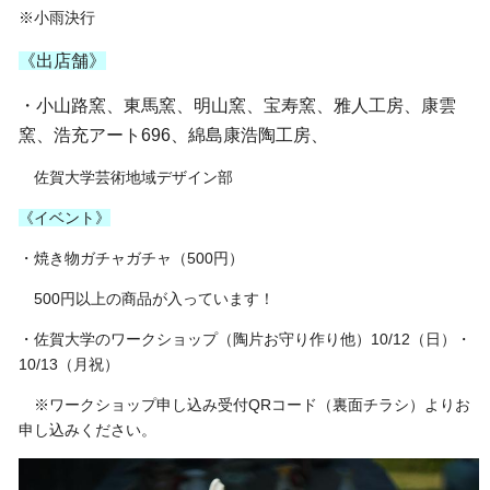
※小雨決行
《出店舗》
・小山路窯、
東馬窯、明山窯、宝寿窯、雅人工房、康雲
窯、
浩充アート696、
綿島康浩陶工房、
佐賀大学芸術地域デザイン部
《イベント》
・焼き物ガチャガチャ（500円）
500円以上の商品が入っています！
・佐賀大学のワークショップ（陶片お守り作り他）10/12（日）・
10/13（月祝）
※ワークショップ申し込み受付QRコード（裏面チラシ）よりお
申し込みください。